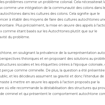
les problèmes comme un problème colonial. Cela nécessiterait l
aux comme une intégration de la communauté des colons dans l
autochtones dans les cultures des colons. Cela signifie que le
cer à établir des moyens de faire des cultures autochtones un
ritaire. Plus précisément, la mise en œuvre des appels à l’acti
ux comme étant basés sur les Autochtones plutôt que sur le
ravité du problème.
utochtone, en soulignant la prévalence de la surreprésentation au
 perspectives théoriques et en proposant des solutions au probl
tructures sociales et les étiquettes créées à l’époque coloniale, 
t perçue comme criminelle. De plus, la question a été présentée
blic, et les décideurs assument sa gravité et donc l’étendue de 
consiste à mettre en œuvre les appels à l’action proposés par la
re où elle recommande la déstabilisation des structures qui pr
tonie de criminel et qui présentent le comportement autochtone 