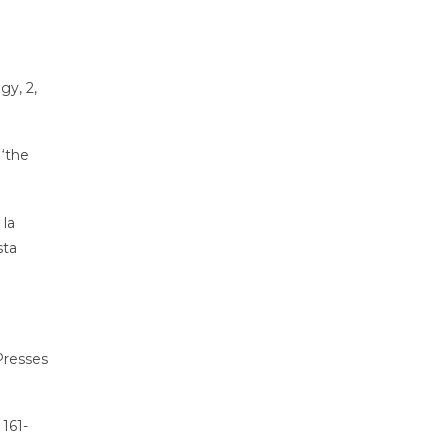
gy, 2,
 ‘the
 la
sta
Presses
 161-