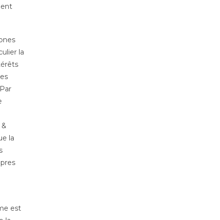
ment
tones
lier la
térêts
des
 Par
e
 &
ue la
s
opres
ème est