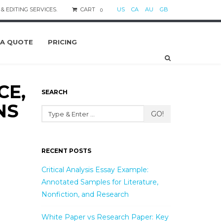
& EDITING SERVICES.
CART
US
CA
AU
GB
0
 A QUOTE
PRICING
CE,
SEARCH
NS
GO!
RECENT POSTS
Critical Analysis Essay Example:
Annotated Samples for Literature,
Nonfiction, and Research
White Paper vs Research Paper: Key