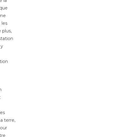
e la
ique
ème
 les
 plus,
station
 y
tion
n
t
les
a terre,
pour
tre