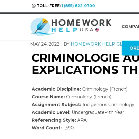
TOLL-FREE:
1 (855) 822-0700
COMPA
MAY 24, 2022
BY
HOMEWORK HELP GLOBAL
OR
CRIMINOLOGIE A
EXPLICATIONS T
Academic Discipline:
Criminology (French)
Course Name:
Criminology (French)
Assignment Subject:
Indigenous Criminology
Academic Level:
Undergraduate-4th Year
Referencing Style:
APA
Word Count:
1,590