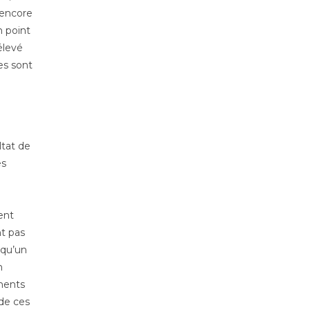
 encore
n point
élevé
es sont
ltat de
es
a
ent
nt pas
 qu’un
n
ements
 de ces