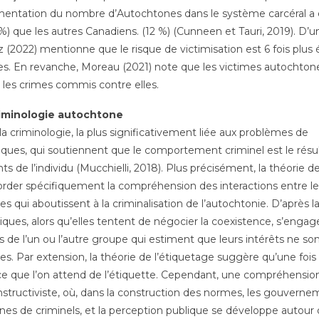
gmentation du nombre d’Autochtones dans le système carcéral a
que les autres Canadiens. (12 %) (Cunneen et Tauri, 2019). D’u
 (2022) mentionne que le risque de victimisation est 6 fois plus 
 En revanche, Moreau (2021) note que les victimes autochton
 les crimes commis contre elles.
riminologie autochtone
la criminologie, la plus significativement liée aux problèmes de
iques, qui soutiennent que le comportement criminel est le résu
 de l’individu (Mucchielli, 2018). Plus précisément, la théorie d
border spécifiquement la compréhension des interactions entre le
 qui aboutissent à la criminalisation de l’autochtonie. D’après l
itiques, alors qu’elles tentent de négocier la coexistence, s’engag
 de l’un ou l’autre groupe qui estiment que leurs intérêts ne so
es. Par extension, la théorie de l’étiquetage suggère qu’une fois
 ce que l’on attend de l’étiquette. Cependant, une compréhensio
structiviste, où, dans la construction des normes, les gouvern
es de criminels, et la perception publique se développe autour