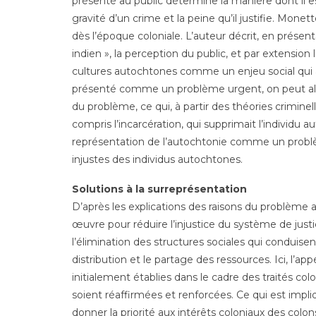
présenté au public détermine la manière dont il es
gravité d’un crime et la peine qu’il justifie. Mone
dès l’époque coloniale. L’auteur décrit, en prése
indien », la perception du public, et par extension 
cultures autochtones comme un enjeu social qui all
présenté comme un problème urgent, on peut alors
du problème, ce qui, à partir des théories criminell
compris l’incarcération, qui supprimait l’individu a
représentation de l’autochtonie comme un problè
injustes des individus autochtones.
Solutions à la surreprésentation
D’après les explications des raisons du problème 
œuvre pour réduire l’injustice du système de ju
l’élimination des structures sociales qui conduis
distribution et le partage des ressources. Ici, l’a
initialement établies dans le cadre des traités co
soient réaffirmées et renforcées. Ce qui est impliq
donner la priorité aux intérêts coloniaux des co