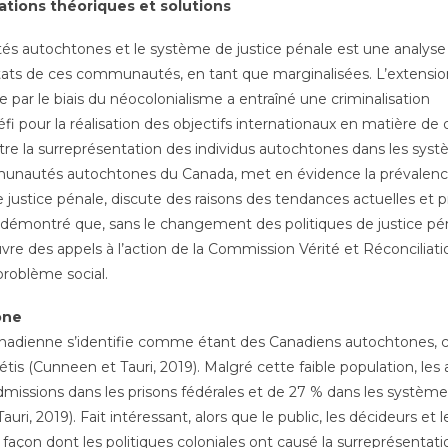
ations théoriques et solutions
és autochtones et le système de justice pénale est une analyse
ltats de ces communautés, en tant que marginalisées. L’extensi
 par le biais du néocolonialisme a entraîné une criminalisation
fi pour la réalisation des objectifs internationaux en matière de 
tre la surreprésentation des individus autochtones dans les sys
mmunautés autochtones du Canada, met en évidence la prévalenc
justice pénale, discute des raisons des tendances actuelles et 
ra démontré que, sans le changement des politiques de justice pé
re des appels à l’action de la Commission Vérité et Réconciliati
problème social.
one
canadienne s’identifie comme étant des Canadiens autochtones, c
tis (Cunneen et Tauri, 2019). Malgré cette faible population, les 
missions dans les prisons fédérales et de 27 % dans les système
uri, 2019). Fait intéressant, alors que le public, les décideurs et l
façon dont les politiques coloniales ont causé la surreprésentatio