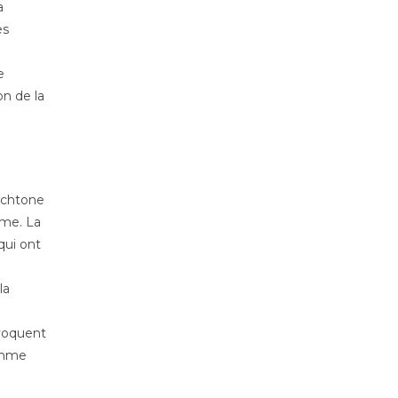
a
es
e
on de la
tochtone
ème. La
qui ont
la
ovoquent
comme