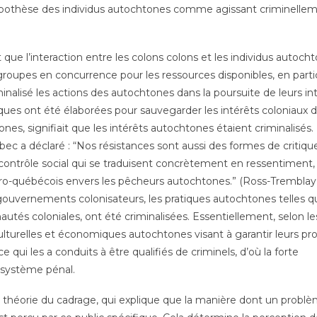
’hypothèse des individus autochtones comme agissant criminelle
nt que l’interaction entre les colons colons et les individus autoch
oupes en concurrence pour les ressources disponibles, en particu
iminalisé les actions des autochtones dans la poursuite de leurs in
ques ont été élaborées pour sauvegarder les intérêts coloniaux 
ones, signifiait que les intérêts autochtones étaient criminalisés.
ec a déclaré : “Nos résistances sont aussi des formes de critiqu
contrôle social qui se traduisent concrètement en ressentiment,
uro-québécois envers les pêcheurs autochtones.” (Ross-Tremblay
es gouvernements colonisateurs, les pratiques autochtones telles q
utés coloniales, ont été criminalisées. Essentiellement, selon le
culturelles et économiques autochtones visant à garantir leurs pr
e qui les a conduits à être qualifiés de criminels, d’où la forte
 système pénal.
 théorie du cadrage, qui explique que la manière dont un probl