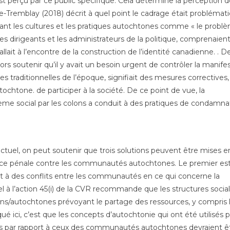
t perçu par ce public spécifique. Cela détermine la perception d
tte-Tremblay (2018) décrit à quel point le cadrage était problémat
ntant les cultures et les pratiques autochtones comme « le probl
les dirigeants et les administrateurs de la politique, comprenaient
ait à l’encontre de la construction de l’identité canadienne. . De
 soutenir qu’il y avait un besoin urgent de contrôler la manife
es traditionnelles de l’époque, signifiait des mesures correctives,
utochtone. de participer à la société. De ce point de vue, la
me social par les colons a conduit à des pratiques de condamna
actuel, on peut soutenir que trois solutions peuvent être mises e
stice pénale contre les communautés autochtones. Le premier es
ent à des conflits entre les communautés en ce qui concerne la
ppel à l’action 45(i) de la CVR recommande que les structures socia
lons/autochtones prévoyant le partage des ressources, y compris l
ué ici, c’est que les concepts d’autochtonie qui ont été utilisés 
lons par rapport à ceux des communautés autochtones devraient ê