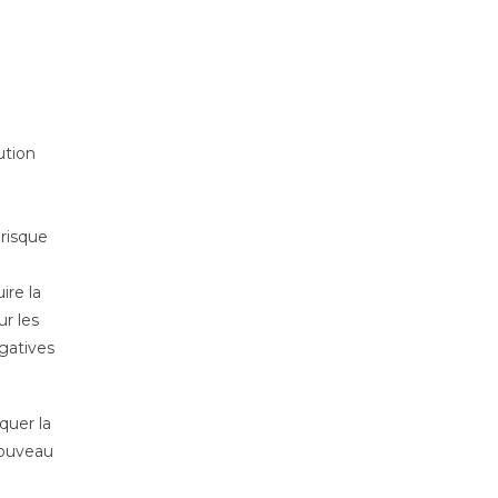
ution
 risque
ire la
ur les
égatives
quer la
nouveau