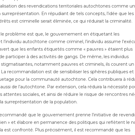
ualisation des revendications territoriales autochtones comme un
 surreprésentation. En répudiant de tels concepts, l’idée que les
 est criminelle serait éliminée, ce qui réduirait la criminalité.
le problème est que, le gouvernement en étiquetant les
’individu autochtone comme criminel, l’individu assume l’exéc
ouvert que les enfants étiquetés comme « pauvres » étaient plus
 de participer à des activités de gangs. De même, les individus
stigmatisantes, notamment pauvres et criminels, ils courent un
es. La recommandation est de sensibiliser les sphères publiques et
iquetage pour la communauté autochtone. Cela contribuera à rédu
ssi de l’autochtone. Par extension, cela réduira la nécessité po
attentes sociales, et ainsi de réduire le risque de rencontres n
la surreprésentation de la population.
 recommandé que le gouvernement prenne l’initiative de revendi
ndien » et élabore en permanence des politiques qui reflètent le 
a est confronté. Plus précisément, il est recommandé que les