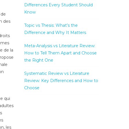
Differences Every Student Should
Know
 de
on des
Topic vs Thesis: What’s the
Difference and Why It Matters
droits
tèmes
Meta-Analysis vs Literature Review:
e de la
How to Tell Them Apart and Choose
propose
the Right One
nale
on
Systematic Review vs Literature
Review: Key Differences and How to
Choose
e qui
adultes
s
es
n, les