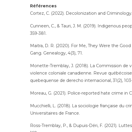
Références
Cortez, C. (2022). Decolonization and Criminology
Cunneen, C., & Tauri, J. M. (2019). Indigenous peop
359-381.
Maitra, D. R. (2020). For Me, They Were the Good 
Gang. Genealogy, 4(3), 71.
Monette-Tremblay, J. (2018). La Commission de vér
violence coloniale canadienne. Revue québécoise 
quebequense de derecho internacional, 31(2), 103-
Moreau, G. (2021). Police-reported hate crime in Ca
Mucchielli, L. (2018). La sociologie française du 
Universitaires de France.
Ross-Tremblay, P., & Dupuis-Déri, F. (2021). Luttes